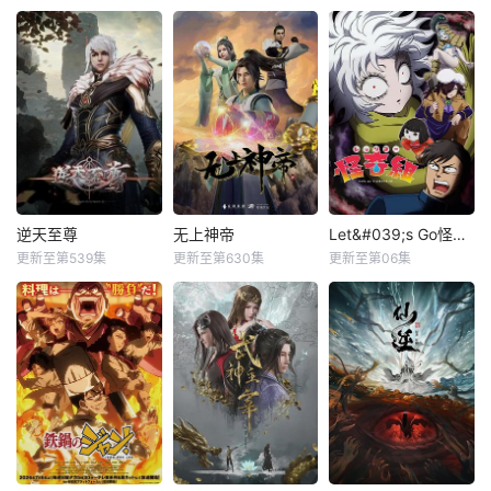
逆天至尊
无上神帝
Let&#039;s Go怪奇组
更新至第539集
更新至第630集
更新至第06集