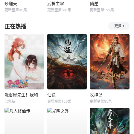
炒翻天
武神主宰
仙逆
更新至第06集
更新至第681集
更新至第153集
正在热播
更多
洗浴屋先生！我和那家伙在女浴池！？
仙逆
牧神记
已完结
更新至第153集
更新至第95集