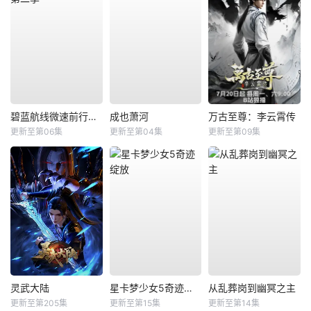
碧蓝航线微速前行第二季
成也萧河
万古至尊：李云霄传
更新至第06集
更新至第04集
更新至第09集
灵武大陆
星卡梦少女5奇迹绽放
从乱葬岗到幽冥之主
更新至第205集
更新至第15集
更新至第14集