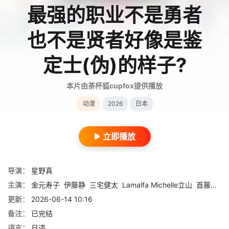
最强的职业不是勇者
也不是贤者好像是鉴
定士(伪)的样子?
本片由茶杯狐cupfox提供播放
动漫
2026
日本
立即播放
导演：
星野真
主演：
金元寿子
伊藤静
三宅健太
Lamalfa Michelle立山
首藤志奈
更新：
2026-06-14 10:16
备注：
已完结
语言：
日语