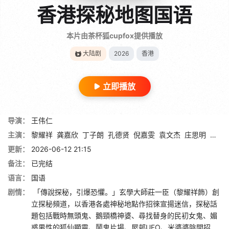
香港探秘地图国语
本片由茶杯狐cupfox提供播放
大陆剧
2026
香港
立即播放
导演：
王伟仁
主演：
黎耀祥
龚嘉欣
丁子朗
孔德贤
倪嘉雯
袁文杰
庄思明
蔡国
更新：
2026-06-12 21:15
备注：
已完结
语言：
国语
剧情：
「傳說探秘，引爆恐懼。」玄學大師莊一臣（黎耀祥飾）創
立探秘頻道，以香港各處神秘地點作招徠宣揚迷信，探秘話
題包括戰時無頭鬼、鵝頸橋神婆、尋找替身的民初女鬼、媚
惑男性的狐仙顯靈、鬧鬼片場、屋邨UFO、米婆婆陰間招