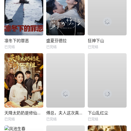
凛冬下的罪恶
盛夏芬德拉
狂神下山
已完结
已完结
已完结
天降太奶奶是修仙老祖
傅总，夫人这次真的死了
下山乱红尘
已完结
已完结
已完结