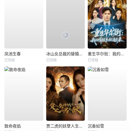
凤池生春
冰山女总裁的替婚兵王
重生华尔街：我的情报系统通未来
已完结
已完结
已完结
致命夜焰
贾二虎的妖孽人生之皓男出狱
沉香如雪