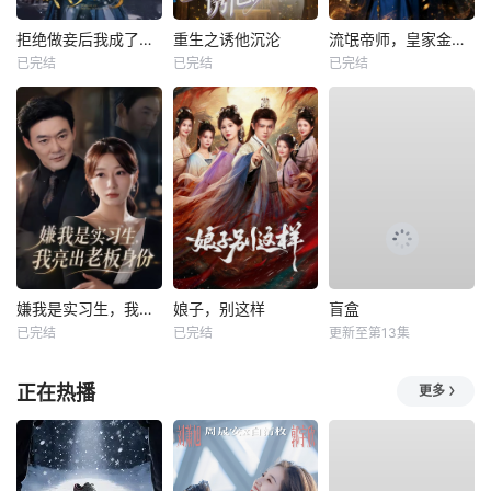
拒绝做妾后我成了太子侧妃
重生之诱他沉沦
流氓帝师，皇家金牌县令
已完结
已完结
已完结
嫌我是实习生，我亮出老板身份
娘子，别这样
盲盒
已完结
已完结
更新至第13集
正在热播
更多