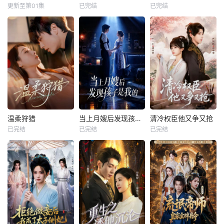
更新至第01集
已完结
已完结
温柔狩猎
当上月嫂后发现孩子是我的
清冷权臣他又争又抢
已完结
已完结
已完结