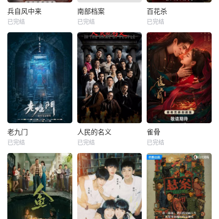
兵自风中来
南部档案
百花杀
已完结
已完结
已完结
老九门
人民的名义
雀骨
已完结
已完结
已完结