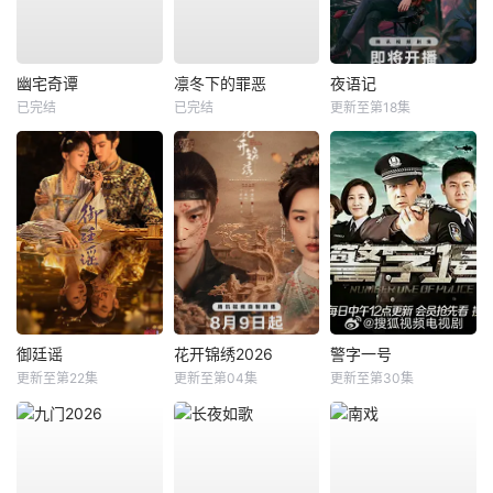
幽宅奇谭
凛冬下的罪恶
夜语记
已完结
已完结
更新至第18集
御廷谣
花开锦绣2026
警字一号
更新至第22集
更新至第04集
更新至第30集