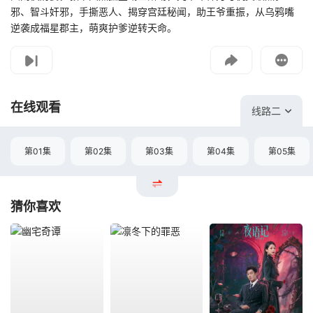
邪、智斗奸邪，手撕恶人、揭穿宫廷秘闻，助王爷重振，从乌鸦嘴
逆袭成福星郡主，萌爽护爹逆转天命。
影片报错
如遇无法播放请提交给我们
在线观看
线路二
第01集
第02集
第03集
第04集
第05集
猜你喜欢