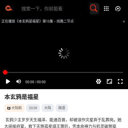
留言求片
正在播放《本玄鸦是福星》第15集 - 线路二节点
提醒
不要轻易相信视频中的任何广告，谨防上当受骗
技巧
如遇视频无法播放或加载速度慢，可尝试切换播放线路
本玄鸦是福星
大陆剧
2026
大陆
国语
玄鸦少主岁岁天生福泽、能通百兽，却被误作灾星弃于乱葬岗。她
大闹侯府宴，救下天煞孤星靖王萧珩，凭本命神力与机灵破煞驱