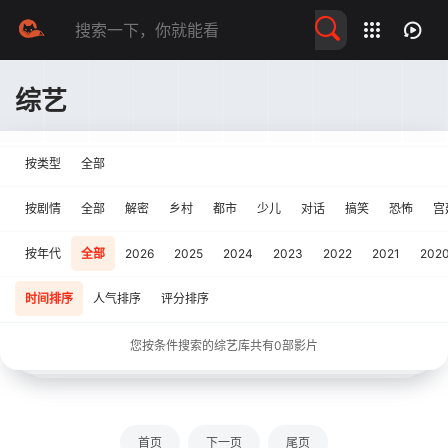
留言求片
综艺
按类型
全部
按剧情
全部
解密
乡村
都市
少儿
对话
搞笑
恐怖
宫
按年代
全部
2026
2025
2024
2023
2022
2021
202
时间排序
人气排序
评分排序
您按条件搜索的综艺库共有
0
部影片
首页
下一页
尾页