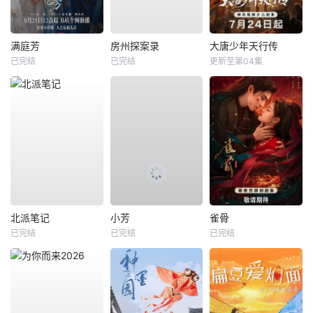
满庭芳
房州探案录
大唐少年天行传
已完结
已完结
更新至第04集
北派笔记
小芳
雀骨
已完结
已完结
已完结