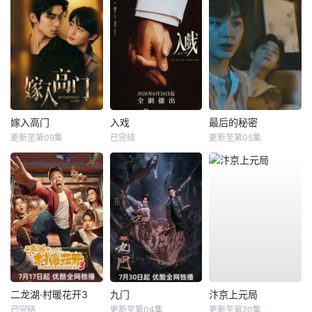
嫁入高门
入戏
最后的秘密
更新至第09集
已完结
更新至第05集
二龙湖·村暖花开3
九门
汴京上元局
已完结
更新至第04集
更新至第20集