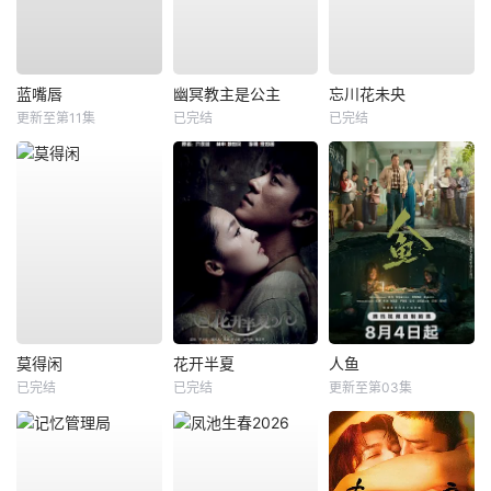
蓝嘴唇
幽冥教主是公主
忘川花未央
更新至第11集
已完结
已完结
莫得闲
花开半夏
人鱼
已完结
已完结
更新至第03集