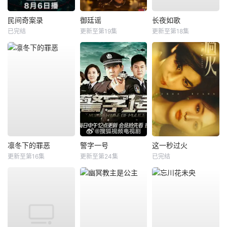
民间奇案录
御廷谣
长夜如歌
已完结
更新至第19集
更新至第18集
凛冬下的罪恶
警字一号
这一秒过火
更新至第16集
更新至第24集
已完结