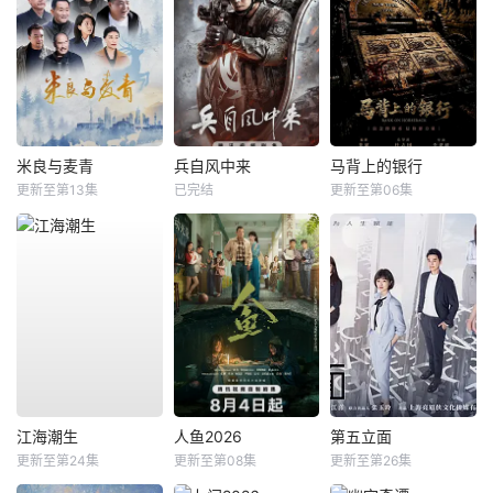
米良与麦青
兵自风中来
马背上的银行
更新至第13集
已完结
更新至第06集
江海潮生
人鱼2026
第五立面
更新至第24集
更新至第08集
更新至第26集