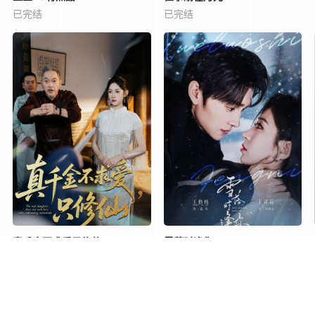
已完结
已完结
真千金不求爱只修仙
雪落时逢你
已完结
已完结
影视资源上传、存储服务。