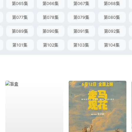
第065集
第066集
第067集
第068集
第077集
第078集
第079集
第080集
第089集
第090集
第091集
第092集
第101集
第102集
第103集
第104集