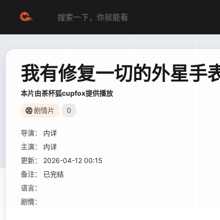
我有修复一切的外星手
本片由茶杯狐cupfox提供播放
剧情片
0
导演：
内详
主演：
内详
更新：
2026-04-12 00:15
备注：
已完结
语言：
剧情：