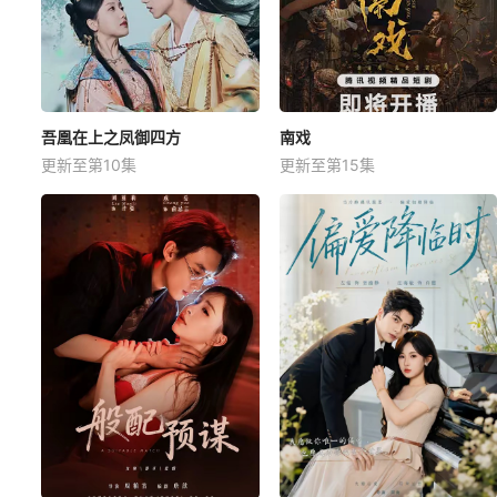
吾凰在上之凤御四方
南戏
更新至第10集
更新至第15集