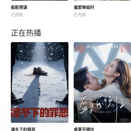
般配预谋
偏爱降临时
已完结
已完结
正在热播
凛冬下的罪恶
盛夏芬德拉