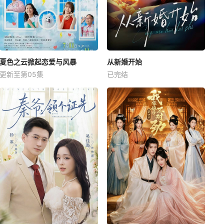
夏色之云掀起恋爱与风暴
从新婚开始
更新至第05集
已完结