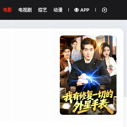
电影
电视剧
综艺
动漫
APP