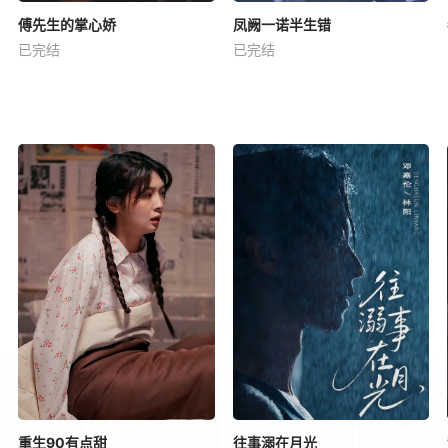
傅先生的掌心娇
凤阙一诺半生错
已完结
已完结
重生90有点甜
往事溺在月光