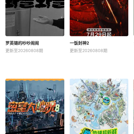
罗英锡的吵吵闹闹
一饭封神2
更新至20260808期
更新至20260808期