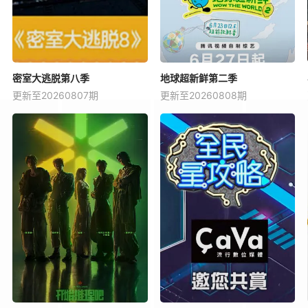
密室大逃脱第八季
地球超新鲜第二季
更新至20260807期
更新至20260808期