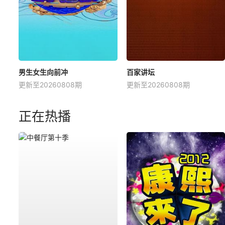
男生女生向前冲
百家讲坛
更新至20260808期
更新至20260808期
正在热播