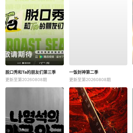
脱口秀和Ta的朋友们第三季
一饭封神第二季
更新至第20260808期
更新至第20260808期