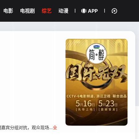
电影
电视剧
综艺
动漫
APP
抗，观众现场...
全