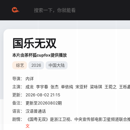
国乐无双
本片由茶杯狐cupfox提供播放
综艺
2026
中国大陆
导演：
内详
主演：
成龙
李宇春
张杰
单依纯
宋亚轩
梁咏琪
王菀之
王栎
更新：
2026-08-02 21:15
备注：
更新至20260802期
语言：
汉语普通话
剧情：
《国粤无双》是浙江卫视、中央宣传部电
文