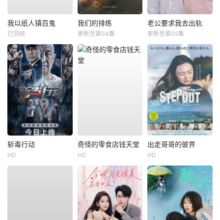
我以纸人镇百鬼
我们的排练
老公要求我去出轨
已完结
更新至第04集
更新至第05集
斩毒行动
奇怪的零食店钱天堂
出走哥哥的彼界
HD
HD
HD