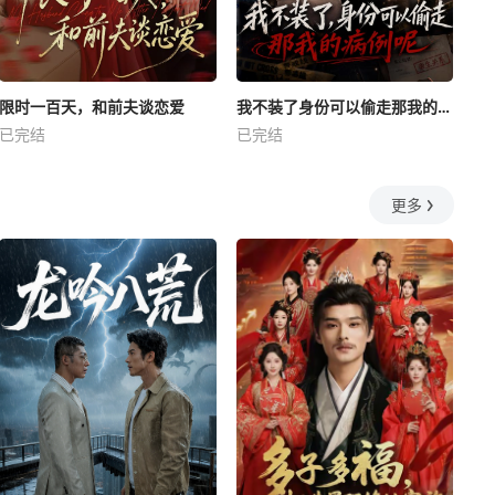
限时一百天，和前夫谈恋爱
我不装了身份可以偷走那我的病例呢
已完结
已完结
更多