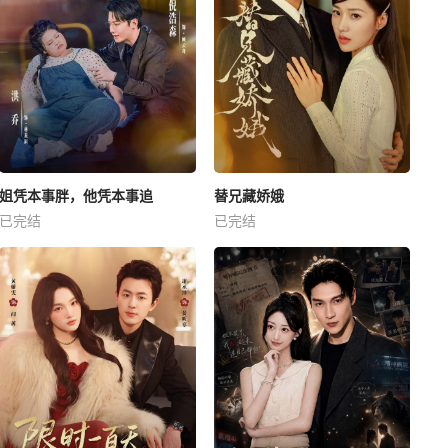
姐凭本事胖，他凭本事追
替兄藏娇娥
已完结
已完结