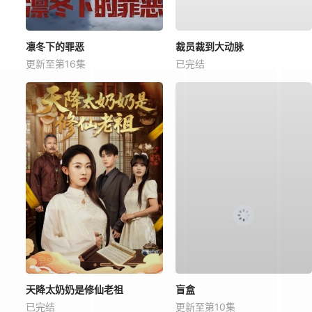
凛冬下的罪恶
裁员裁到大动脉
更新至第16集
已完结
天降太奶奶是修仙老祖
盲盒
已完结
更新至第10集