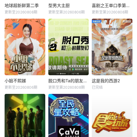
地球超新鲜第二季
型男大主厨
喜剧之王单口季第三季
更新至20260808期
更新至第20260806期
更新至第20260808期
小姐不熙娣
脱口秀和Ta的朋友们第三季
这是我的西游2
更新至20260806期
更新至第20260808期
已完结