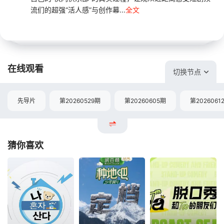
流们的超强“活人感”与创作幕...
全文
在线观看
切换节点
先导片
第20260529期
第20260605期
第2026061
猜你喜欢