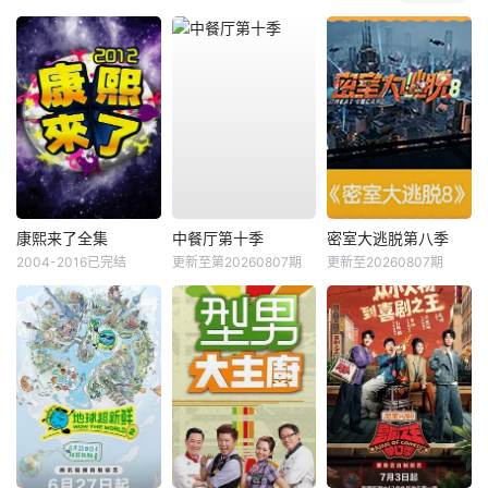
康熙来了全集
中餐厅第十季
密室大逃脱第八季
2004-2016已完结
更新至第20260807期
更新至20260807期