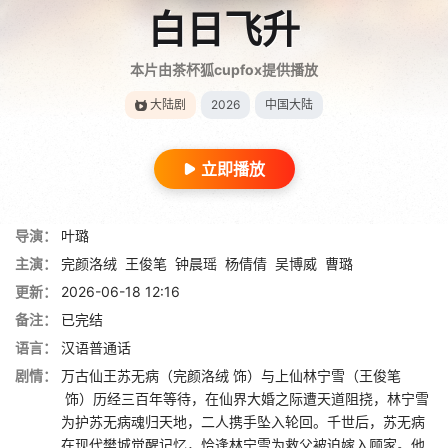
白日飞升
本片由茶杯狐cupfox提供播放
大陆剧
2026
中国大陆
立即播放
导演：
叶璐
主演：
完颜洛绒
王俊笔
钟晨瑶
杨倩倩
吴博威
曹璐
更新：
2026-06-18 12:16
备注：
已完结
语言：
汉语普通话
剧情：
万古仙王苏无病（完颜洛绒 饰）与上仙林宁雪（王俊笔
饰）历经三百年等待，在仙界大婚之际遭天道阻挠，林宁雪
为护苏无病魂归天地，二人携手坠入轮回。千世后，苏无病
在现代樊城觉醒记忆，恰逢林宁雪为救父被迫嫁入顾家。他