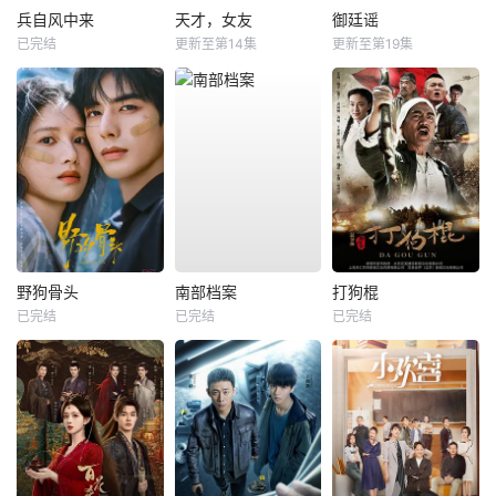
兵自风中来
天才，女友
御廷谣
已完结
更新至第14集
更新至第19集
野狗骨头
南部档案
打狗棍
已完结
已完结
已完结