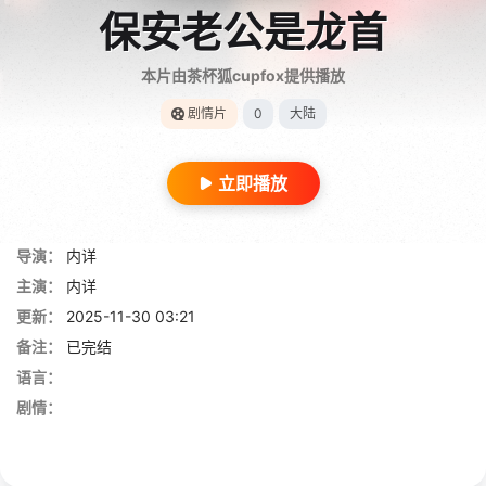
保安老公是龙首
本片由茶杯狐cupfox提供播放
剧情片
0
大陆
立即播放
导演：
内详
主演：
内详
更新：
2025-11-30 03:21
备注：
已完结
语言：
剧情：