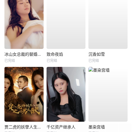
冰山女总裁的替婚兵王
致命夜焰
沉香如雪
已完结
已完结
已完结
贾二虎的妖孽人生之皓男出狱
千亿资产继承人
墨染宫墙