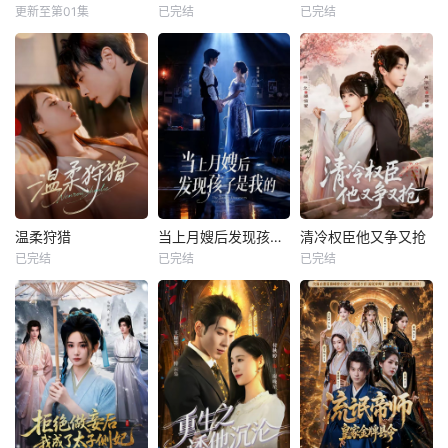
更新至第01集
已完结
已完结
温柔狩猎
当上月嫂后发现孩子是我的
清冷权臣他又争又抢
已完结
已完结
已完结