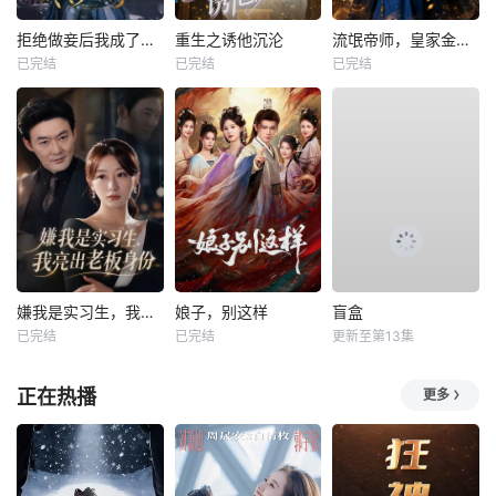
拒绝做妾后我成了太子侧妃
重生之诱他沉沦
流氓帝师，皇家金牌县令
已完结
已完结
已完结
嫌我是实习生，我亮出老板身份
娘子，别这样
盲盒
已完结
已完结
更新至第13集
正在热播
更多