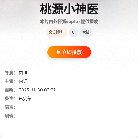
桃源小神医
本片由茶杯狐cupfox提供播放
剧情片
0
大陆
立即播放
导演：
内详
主演：
内详
更新：
2025-11-30 03:21
备注：
已完结
语言：
剧情：