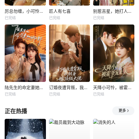
厉总勿缠，小可怜只想当厂妹
匠人有七喜
别惹吉星，她打人专打脸
已完结
已完结
已完结
陆先生的命定妻她飒又野
订婚夜遭背叛，我转身嫁顶级大佬
天降小可怜，被霍爷宠上天
已完结
已完结
已完结
正在热播
更多