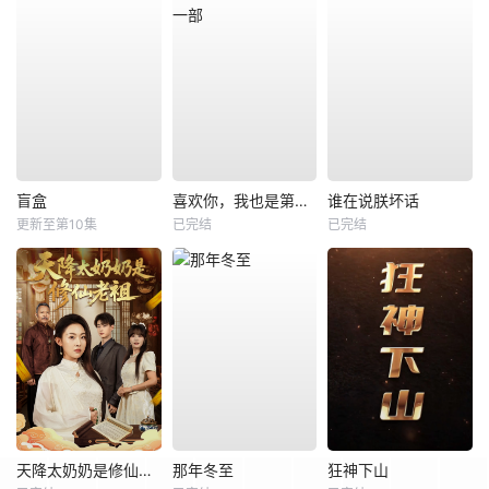
盲盒
喜欢你，我也是第一部
谁在说朕坏话
更新至第10集
已完结
已完结
天降太奶奶是修仙老祖
那年冬至
狂神下山