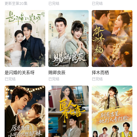
更新至第20集
已完结
已完结
是闪婚的关系呀
赐卿良辰
择木而栖
已完结
已完结
已完结