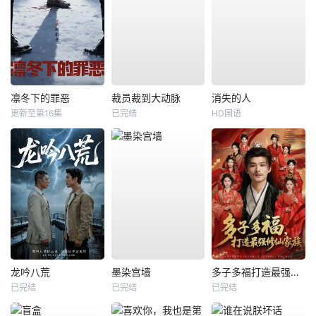
凛冬下的罪恶
裁员裁到大动脉
消失的人
更新至第16集
已完结
HD国语
龙吟八荒
墨染宫墙
多子多福打造最强修仙家族
已完结
已完结
已完结