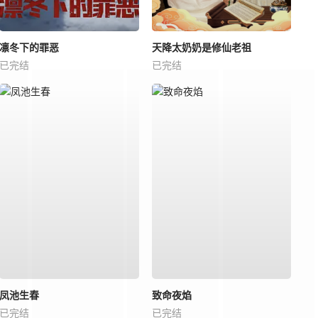
凛冬下的罪恶
天降太奶奶是修仙老祖
已完结
已完结
凤池生春
致命夜焰
已完结
已完结