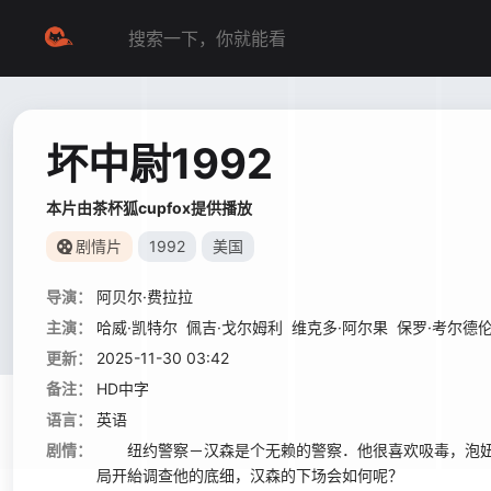
坏中尉1992
本片由茶杯狐cupfox提供播放
剧情片
1992
美国
导演：
阿贝尔·费拉拉
主演：
哈威·凯特尔
佩吉·戈尔姆利
维克多·阿尔果
保罗·考尔德
更新：
2025-11-30 03:42
备注：
HD中字
语言：
英语
剧情：
纽约警察－汉森是个无赖的警察．他很喜欢吸毒，泡妞
局开紿调查他的底细，汉森的下场会如何呢？