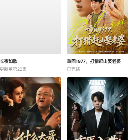
长夜如歌
重回1977，打猎赶山娶老婆
更新至第22集
已完结