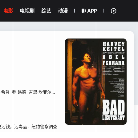
电影
电视剧
综艺
动漫
APP
•希普
乔·路德
吉恩·坎菲尔德
艾迪·丹尼尔斯
比安卡·亨特
Ed Kovens
污钱，污毒品．纽约警察调查