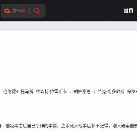
首页
搜一搜
伦
伦纳德·L·托马斯
维森特·拉雷斯卡
弗朗姬索恩
弗兰克·阿多尼斯
保罗
．他吸毒之后自己所作的事情，连杀死人他事后都不记得，别人破案他去