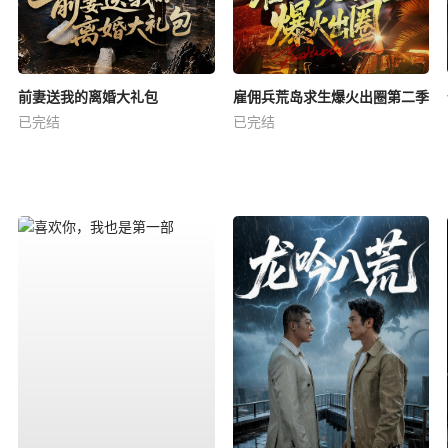
前妻送我的离婚大礼包
雇佣兵荒岛求生爆火出圈第二季
已完结
已完结