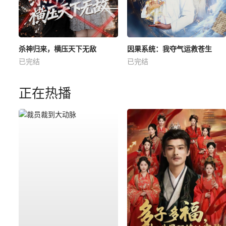
杀神归来，横压天下无敌
因果系统：我夺气运救苍生
已完结
已完结
正在热播