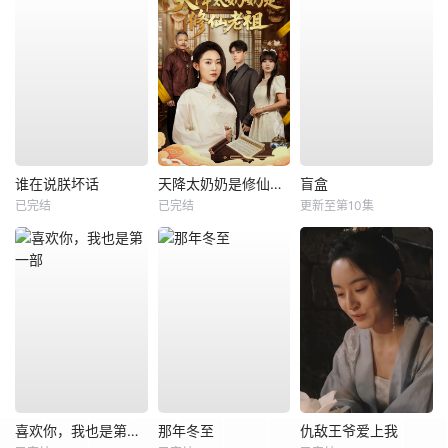
谁在说朕坏话
天降太奶奶是修仙老祖
盲盒
已完结
已完结
更新至第10集
喜欢你，我也是第一部
那年冬至
仇敌王爷爱上我