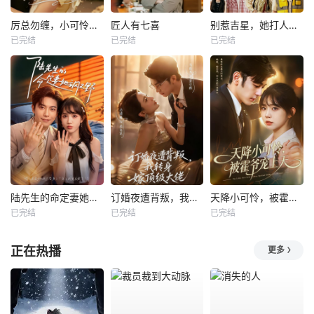
厉总勿缠，小可怜只想当厂妹
匠人有七喜
别惹吉星，她打人专打脸
已完结
已完结
已完结
陆先生的命定妻她飒又野
订婚夜遭背叛，我转身嫁顶级大佬
天降小可怜，被霍爷宠上天
已完结
已完结
已完结
正在热播
更多