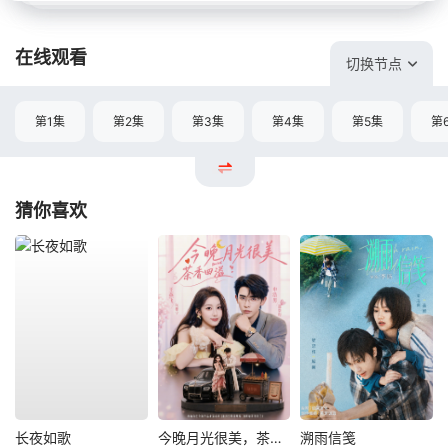
在线观看
切换节点
第1集
第2集
第3集
第4集
第5集
第
猜你喜欢
长夜如歌
今晚月光很美，茶香四溢
溯雨信笺