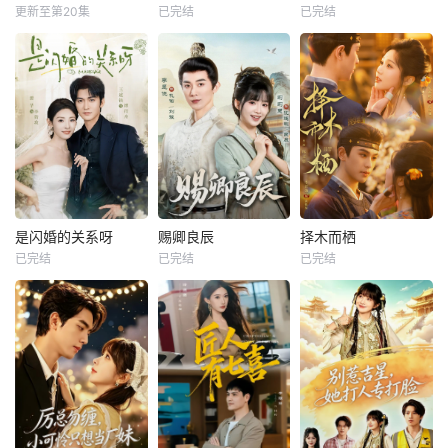
更新至第20集
已完结
已完结
是闪婚的关系呀
赐卿良辰
择木而栖
已完结
已完结
已完结