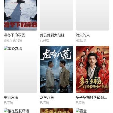
凛冬下的罪恶
裁员裁到大动脉
消失的人
更新至第16集
已完结
HD国语
墨染宫墙
龙吟八荒
多子多福打造最强修仙家族
已完结
已完结
已完结