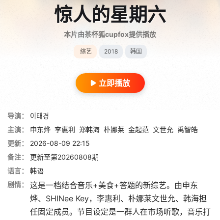
惊人的星期六
本片由茶杯狐cupfox提供播放
综艺
2018
韩国
立即播放
导演：
이태경
主演：
申东烨
李惠利
郑韩海
朴娜莱
金起范
文世允
禹智皓
更新：
2026-08-09 22:15
备注：
更新至第20260808期
语言：
韩语
剧情：
这是一档结合音乐+美食+答题的新综艺。由申东
烨、SHINee Key，李惠利、朴娜莱文世允、韩海担
任固定成员。节目设定是一群人在市场听歌，音乐打